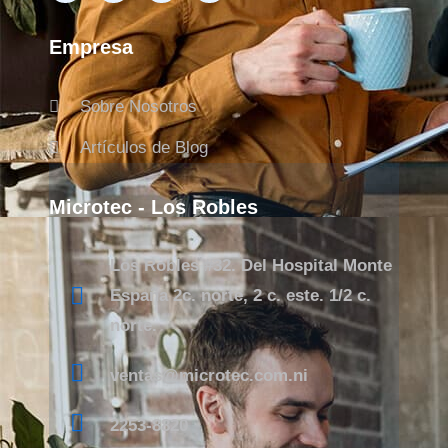
Empresa
Sobre Nosotros
Artículos de Blog
Microtec - Los Robles
Los Robles #32. Del Hospital Monte
España 2c. norte, 2 c. este. 1/2 c.
norte.
ventas@microtec.com.ni
2253-8820