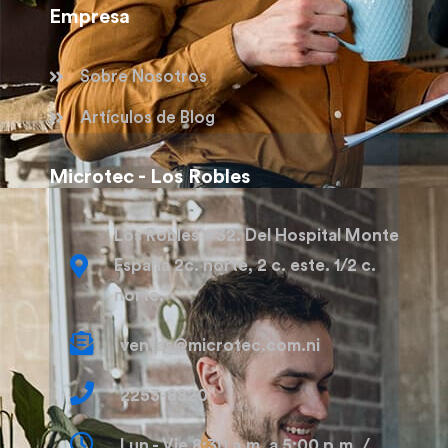
Empresa
Sobre Nosotros
Artículos de Blog
Microtec - Los Robles
Los Robles #32. Del Hospital Monte
España 2c. norte, 2 c. este. 1/2 c.
norte.
ventas@microtec.com.ni
2253-8820
Lun - Vie 8:30 a.m. a 5:00 p.m. /