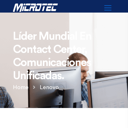
Líder Mundial En
Contact Center,
Comunicaciones
Unificadas.​
Home
Lenovo